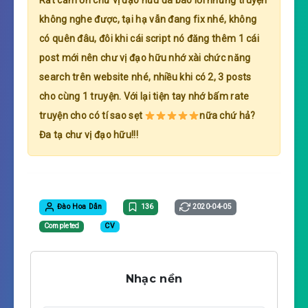
Rất cảm ơn chư vị đạo hữu đã báo lỗi những truyện
không nghe được, tại hạ vẫn đang fix nhé, không
có quên đâu, đôi khi cái script nó đăng thêm 1 cái
post mới nên chư vị đạo hữu nhớ xài chức năng
search trên website nhé, nhiều khi có 2, 3 posts
cho cùng 1 truyện. Với lại tiện tay nhớ bấm rate
truyện cho có tí sao sẹt
nữa chứ hả?
Đa tạ chư vị đạo hữu!!!
Đào Hoa Dẫn
136
2020-04-05
Completed
CV
Nhạc nền