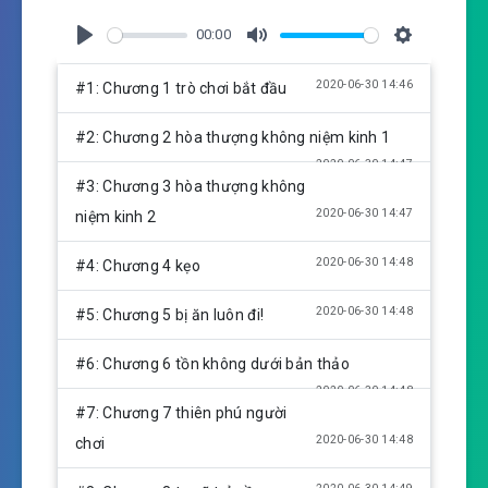
00:00
P
M
S
l
u
e
2020-06-30 14:46
#1: Chương 1 trò chơi bắt đầu
a
t
t
y
e
t
#2: Chương 2 hòa thượng không niệm kinh 1
i
2020-06-30 14:47
n
#3: Chương 3 hòa thượng không
g
2020-06-30 14:47
niệm kinh 2
s
2020-06-30 14:48
#4: Chương 4 kẹo
2020-06-30 14:48
#5: Chương 5 bị ăn luôn đi!
#6: Chương 6 tồn không dưới bản thảo
2020-06-30 14:48
#7: Chương 7 thiên phú người
2020-06-30 14:48
chơi