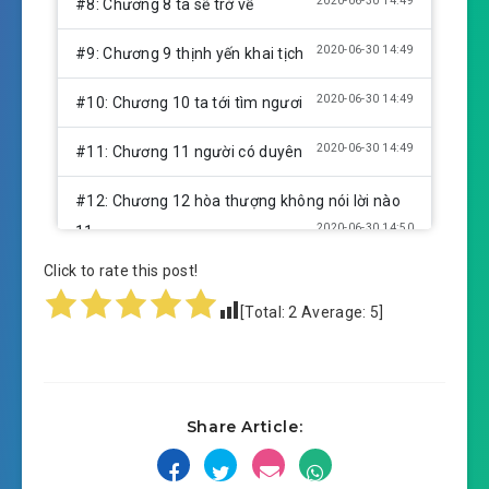
2020-06-30 14:49
#8: Chương 8 ta sẽ trở về
2020-06-30 14:49
#9: Chương 9 thịnh yến khai tịch
2020-06-30 14:49
#10: Chương 10 ta tới tìm ngươi
2020-06-30 14:49
#11: Chương 11 người có duyên
#12: Chương 12 hòa thượng không nói lời nào
2020-06-30 14:50
11
Click to rate this post!
#13: Chương 13 hòa thượng không nói lời nào
2020-06-30 14:50
12
[Total:
2
Average:
5
]
#14: Chương 14 hòa thượng không nói lời nào
2020-06-30 14:50
13
Share Article:
#15: Chương 15 hòa thượng không nói lời nào (
2020-06-30 14:50
xong )