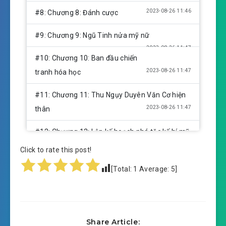
2023-08-26 11:46
#8: Chương 8: Đánh cược
#9: Chương 9: Ngũ Tinh nửa mỹ nữ
2023-08-26 11:47
#10: Chương 10: Ban đầu chiến
2023-08-26 11:47
tranh hóa học
#11: Chương 11: Thu Ngụy Duyên Văn Cơ hiện
2023-08-26 11:47
thân
#12: Chương 12: Lập kế hoạch phá tặc kế hí mỹ
2023-08-26 11:47
nhân
Click to rate this post!
#13: Chương 13: Dẫn đường đảng Liêu Hóa
[Total:
1
Average:
5
]
2023-08-26 11:47
#14: Chương 14: Phá trại
2023-08-26 11:47
#15: Chương 15: Thu Lưu Ích
Share Article: