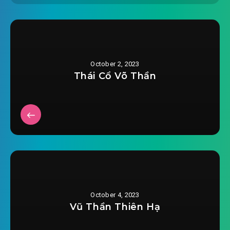
2023-08-26 11:48
#24: Chương 24: Cổ Chi Ác Lai
#25: Chương 25: Tiết Vương Lưu Trĩ
2023-08-26 11:48
#26: Chương 26: Hoàng Thúc cứu
October 2, 2023
2023-08-26 11:48
ta
Thái Cổ Võ Thần
2023-08-26 11:48
#27: Chương 27: Chân gia chi chủ
#28: Chương 28: Chân Đạo thiết vây
2023-08-26 11:48
#29: Chương 29: Đưa tới cửa
2023-08-26 11:48
Chân Đạo
2023-08-26 11:48
#30: Chương 30: Chân Đạo chi trí
October 4, 2023
#31: Chương 31: Chân gia có cô gái mới lớn
Vũ Thần Thiên Hạ
2023-08-26 11:48
#32: Chương 32: Mục Tràng bị