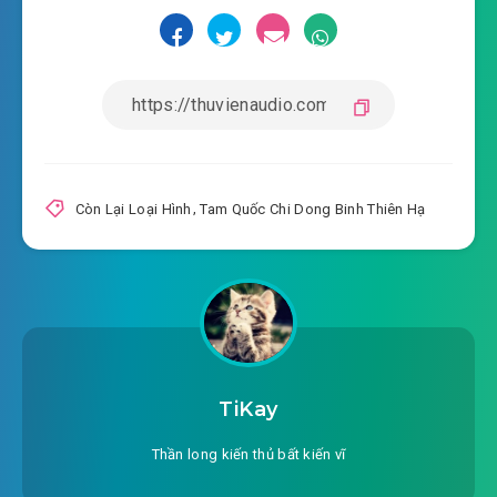
2023-08-26 11:47
#16: Chương 16: Triêu Như
2023-08-26 11:47
Thanh Ti Mộ Thành Tuyết
#17: Chương 17: Tuyết Dạ Công Khâu thành
2023-08-26 11:47
#18: Chương 18: Nhân tài Chân
2023-08-26 11:47
Nghiêu
Còn Lại Loại Hình
,
Tam Quốc Chi Dong Binh Thiên Hạ
#19: Chương 19: Chiến Thái Sơn Tặc
2023-08-26 11:47
#20: Chương 20: Đấu Tướng
2023-08-26 11:47
#21: Chương 21: Mỹ nhân tâm
2023-08-26 11:47
âm thanh
TiKay
2023-08-26 11:48
#22: Chương 22: Đại Ái Vô Cương
Thần long kiến thủ bất kiến vĩ
2023-08-26 11:48
#23: Chương 23: Hố cha hệ thống