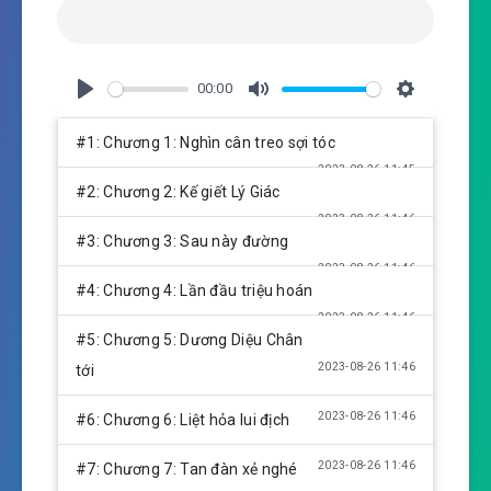
00:00
P
M
S
l
u
e
#1: Chương 1: Nghìn cân treo sợi tóc
a
t
t
2023-08-26 11:45
y
e
t
#2: Chương 2: Kế giết Lý Giác
i
2023-08-26 11:46
n
#3: Chương 3: Sau này đường
g
2023-08-26 11:46
s
#4: Chương 4: Lần đầu triệu hoán
2023-08-26 11:46
#5: Chương 5: Dương Diệu Chân
2023-08-26 11:46
tới
2023-08-26 11:46
#6: Chương 6: Liệt hỏa lui địch
2023-08-26 11:46
#7: Chương 7: Tan đàn xẻ nghé