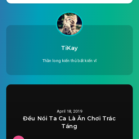
#23: Tiến vào bí cảnh
#24: Kinh Lôi kiếm quyết, thứ 7 kiếm
#25: Huyết Hồn quả
#26: Tiến vào lăng mộ
TiKay
#27: Thần Long điện
Thần long kiến thủ bất kiến vĩ
#28: Màu vàng thần long
#29: thần long 9 biến
#30: Thiên đô phong đỉnh
April 18, 2019
#31: 1 người phía dưới trên vạn người
Đều Nói Ta Ca Là Ăn Chơi Trác
Táng
#32: Bảo vật xuất thế