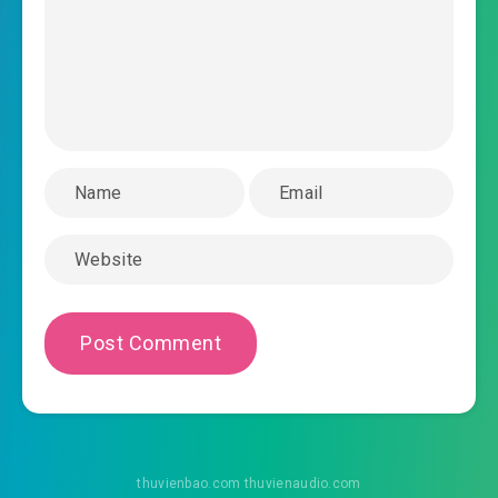
#43: Không gian chi dực
#44: Truy sát
#45: Không thể tả 1 kích
#46: đại chiến Vạn Tượng cảnh
#47: Thiên Hàn Cực Quang
#48: thánh tế truyền thuyết
#49: Tế thiên đài
#50: Thứ 70 tầng
#51: 90 tầng
#52: diệt sát thánh thể
thuvienbao.com thuvienaudio.com