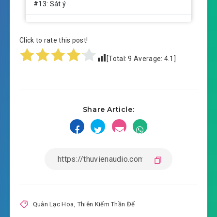
#13: Sát ý
#14: tam giai Linh phù
Click to rate this post!
#15: Thu hoạch khổng lồ
[Total:
9
Average:
4.1
]
#16: Thiên Viêm thánh đao
#17: cửu giai Linh khí
Share Article:
#18: thập trọng hủy diệt đao
#19: Hoàng thể, Quân Hàn Ly
#20: Hàn Băng thiên công
#21: thứ 6 kiếm
#22: tân bí cảnh
Quân Lạc Hoa
,
Thiên Kiếm Thần Đế