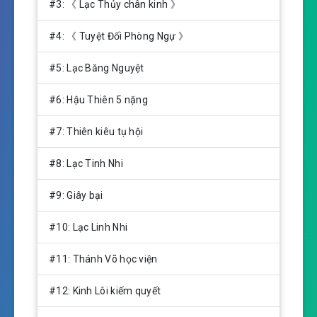
n
#3: 《 Lạc Thủy chân kinh 》
g
s
#4: 《 Tuyệt Đối Phòng Ngự 》
#5: Lạc Băng Nguyệt
#6: Hậu Thiên 5 nặng
#7: Thiên kiêu tụ hội
#8: Lạc Tinh Nhi
#9: Giây bại
#10: Lạc Linh Nhi
#11: Thánh Võ học viện
#12: Kinh Lôi kiếm quyết