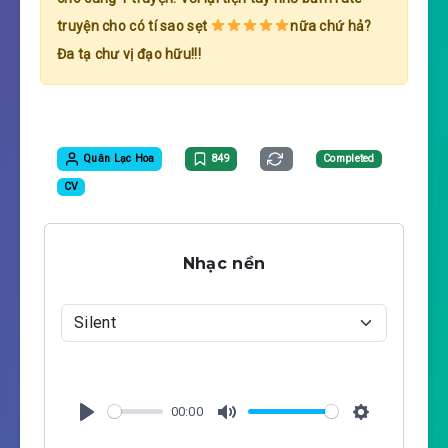
truyện cho có tí sao sẹt
nữa chứ hả?
Đa tạ chư vị đạo hữu!!!
Quân Lạc Hoa
849
Completed
CV
Nhạc nền
00:00
P
M
S