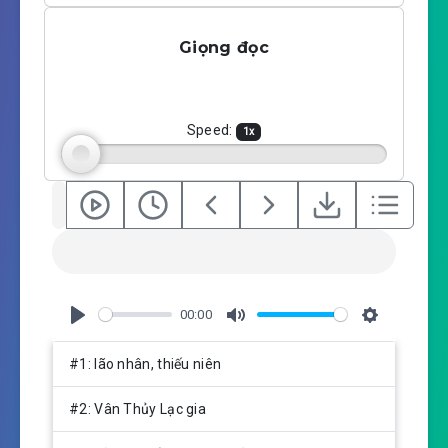
l
u
e
a
t
t
Giọng đọc
y
e
t
i
n
g
Speed:
1
x
s
00:00
P
M
S
l
u
e
#1: lão nhân, thiếu niên
a
t
t
y
e
t
#2: Vân Thủy Lạc gia
i