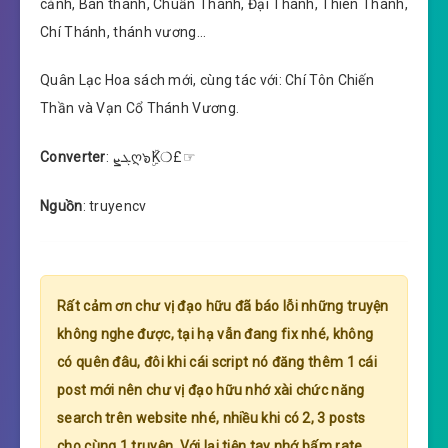
cảnh, Bán thánh, Chuẩn Thánh, Đại Thánh, Thiên Thánh,
Chí Thánh, thánh vương…
Quân Lạc Hoa sách mới, cùng tác với: Chí Tôn Chiến
Thần và Vạn Cổ Thánh Vương.
Converter
: ܓܨღ๖ۣۜK❍£☞
Nguồn
: truyencv
Rất cảm ơn chư vị đạo hữu đã báo lỗi những truyện
không nghe được, tại hạ vẫn đang fix nhé, không
có quên đâu, đôi khi cái script nó đăng thêm 1 cái
post mới nên chư vị đạo hữu nhớ xài chức năng
search trên website nhé, nhiều khi có 2, 3 posts
cho cùng 1 truyện. Với lại tiện tay nhớ bấm rate