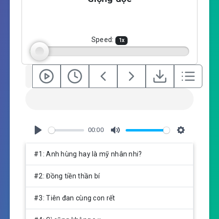
y
e
t
i
n
g
Speed:
1
x
s
00:00
P
M
S
l
u
e
#1: Anh hùng hay là mỹ nhân nhi?
a
t
t
y
e
t
#2: Đồng tiền thần bí
i
n
#3: Tiên đan cùng con rết
g
s