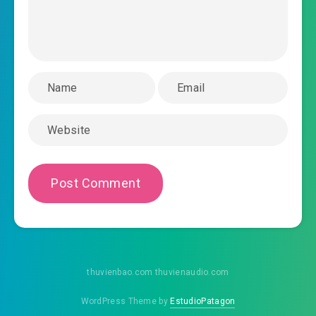
#44: Thủ hộ sư tỷ
#45: Chính tà chi chiến
#46: Tiên môn công đức
#47: Ba đạo phù chiếu
#48: Lựa chọn kỳ quái
#49: Liền sự lựa chọn này
#50: Hung ác ngang ngược người một nhà
#51: Rời núi phục yêu
#52: Một kiếm chém yêu nha
thuvienbao.com thuvienaudio.com
#53: Ta muốn thu thập ngươi
WordPress Theme by
EstudioPatagon