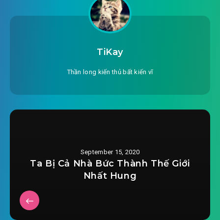
#24: Phi kiếm kỳ tài
#25: Đương nhiên là thiên tài
#26: Lựa chọn
TiKay
#27: Vấn đạo thí luyện
Thần long kiến thủ bất kiến vĩ
#28: Ma đằng chi địa
#29: Người khác ngự bảo ta ngự người
#30: Ta còn muốn tiếp tục
September 15, 2020
#31: Top 10 chi ghế
Ta Bị Cả Nhà Bức Thành Thế Giới
Nhất Hung
#32: Biến khéo thành vụng
#33: Minh Tâm ngọc bội