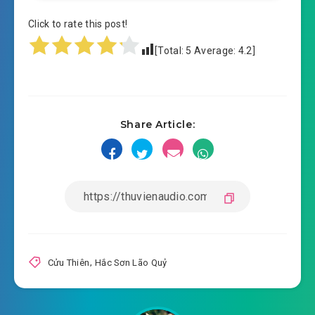
#14: Cẩm y sao có thể dạ hành
Click to rate this post!
#15: Tu hành đơn giản như vậy
[Total:
5
Average:
4.2
]
#16: Nhục thân thần tàng
#17: Lấy ta làm đồ đần?
Share Article:
#18: Tiên môn một phương bá chủ
#19: Hành hung bất bình
#20: Thập Lý cốc vấn đạo
#21: Kiếm như mỹ nhân nhi
#22: Ngự kiếm mà bay
Cửu Thiên
,
Hắc Sơn Lão Quỷ
#23: Lăng không luyện kiếm