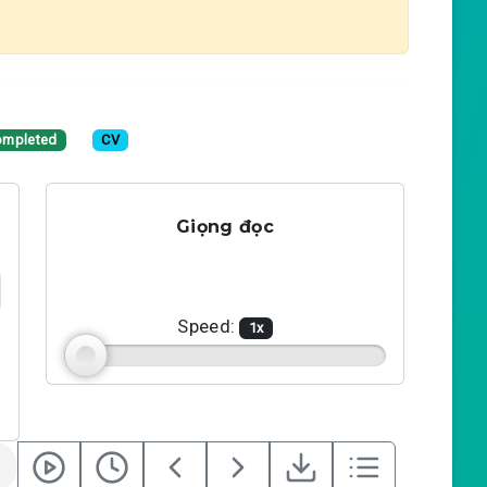
ompleted
CV
Giọng đọc
Speed:
1
x