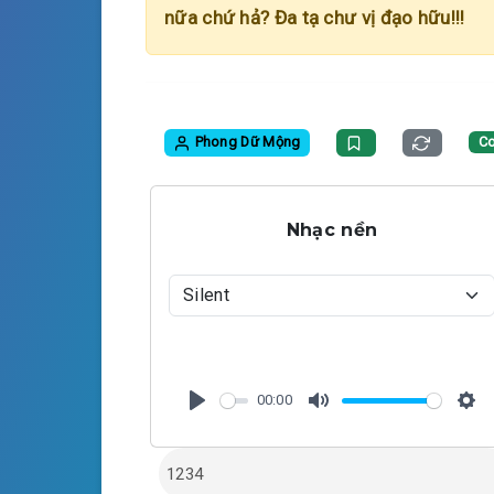
nữa chứ hả? Đa tạ chư vị đạo hữu!!!
Phong Dữ Mộng
C
Nhạc nền
00:00
P
M
S
l
u
e
a
t
t