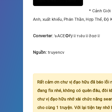
* Cảnh Giới
Anh, xuất khiếu, Phân Thần, Hợp Thể, Độ 
Converter:
๖ACE✪ℓý♕тιêυ♕∂ασ♕
Nguồn:
truyencv
Rất cảm ơn chư vị đạo hữu đã báo lỗi 
đang fix nhé, không có quên đâu, đôi k
chư vị đạo hữu nhớ xài chức năng searc
cho cùng 1 truyện. Với lại tiện tay nhớ