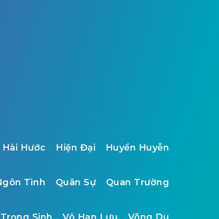
Hài Hước
Hiện Đại
Huyền Huyễn
Ngôn Tình
Quân Sự
Quan Trường
Trọng Sinh
Vô Hạn Lưu
Võng Du