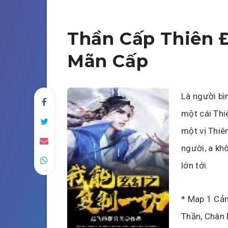
Thần Cấp Thiên 
Mãn Cấp
Là người bì
một cái Thi
một vị Thiê
người, a kh
lớn tới.
* Map 1 Cản
Thần, Chân