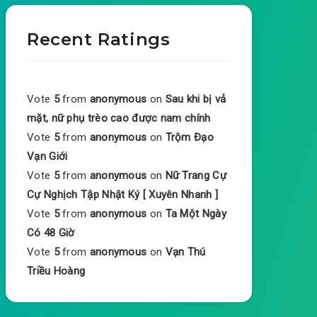
Recent Ratings
Vote
5
from
anonymous
on
Sau khi bị vả
mặt, nữ phụ trèo cao được nam chính
Vote
5
from
anonymous
on
Trộm Đạo
Vạn Giới
Vote
5
from
anonymous
on
Nữ Trang Cự
Cự Nghịch Tập Nhật Ký [ Xuyên Nhanh ]
Vote
5
from
anonymous
on
Ta Một Ngày
Có 48 Giờ
Vote
5
from
anonymous
on
Vạn Thú
Triều Hoàng