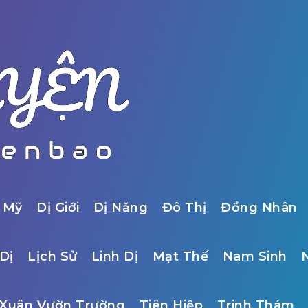
 Mỹ
Dị Giới
Dị Năng
Đô Thị
Đồng Nhân
Dị
Lịch Sử
Linh Dị
Mạt Thế
Nam Sinh
Xuân Vườn Trường
Tiên Hiệp
Trinh Thám