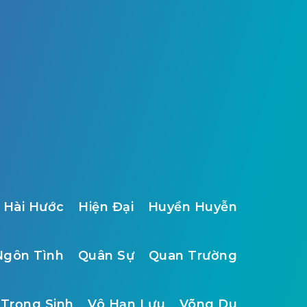
Hài Hước
Hiện Đại
Huyền Huyễn
Ngôn Tình
Quân Sự
Quan Trường
Trọng Sinh
Vô Hạn Lưu
Võng Du