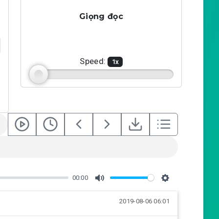
Giọng đọc
Speed:
1
x
00:00
M
S
2019-08-06 06:01
u
e
t
t