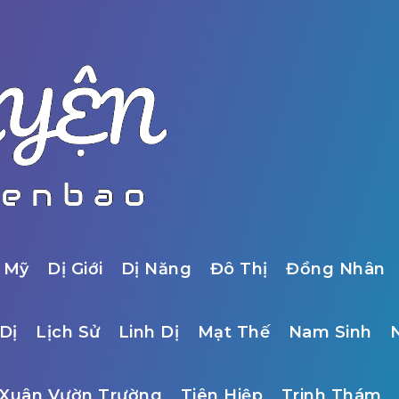
 Mỹ
Dị Giới
Dị Năng
Đô Thị
Đồng Nhân
Dị
Lịch Sử
Linh Dị
Mạt Thế
Nam Sinh
Xuân Vườn Trường
Tiên Hiệp
Trinh Thám