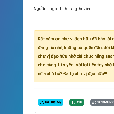
Nguồn :
ngontinh.tangthuvien
Rất cảm ơn chư vị đạo hữu đã báo lỗi 
đang fix nhé, không có quên đâu, đôi k
chư vị đạo hữu nhớ xài chức năng searc
cho cùng 1 truyện. Với lại tiện tay nhớ
nữa chứ hả? Đa tạ chư vị đạo hữu!!!
Dạ Huệ Mỹ
438
2019-08-0