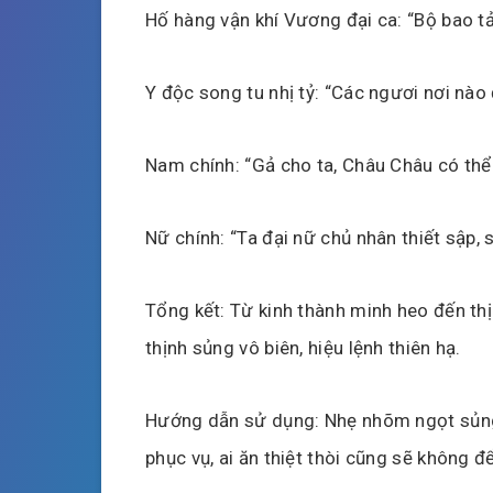
Hố hàng vận khí Vương đại ca: “Bộ bao tả
Y độc song tu nhị tỷ: “Các ngươi nơi nào
Nam chính: “Gả cho ta, Châu Châu có thể 
Nữ chính: “Ta đại nữ chủ nhân thiết sập, 
Tổng kết: Từ kinh thành minh heo đến th
thịnh sủng vô biên, hiệu lệnh thiên hạ.
Hướng dẫn sử dụng: Nhẹ nhõm ngọt sủng s
phục vụ, ai ăn thiệt thòi cũng sẽ không để