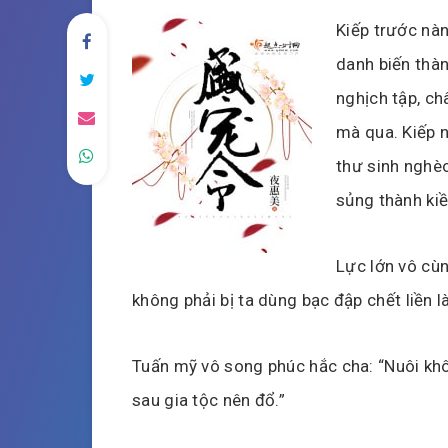
Kiếp trước nà
danh biến thàn
nghịch tập, c
mà qua. Kiếp 
thư sinh nghèo
sủng thành kiề
Lực lớn vô cù
không phải bị ta dùng bạc đập chết liền l
Tuấn mỹ vô song phúc hắc cha: “Nuôi khô
sau gia tộc nên đổ.”