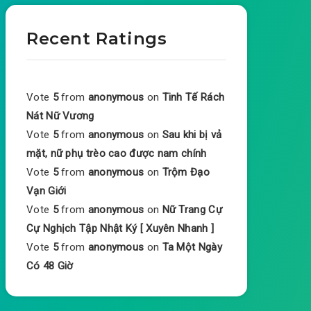
Recent Ratings
Vote
5
from
anonymous
on
Tinh Tế Rách
Nát Nữ Vương
Vote
5
from
anonymous
on
Sau khi bị vả
mặt, nữ phụ trèo cao được nam chính
Vote
5
from
anonymous
on
Trộm Đạo
Vạn Giới
Vote
5
from
anonymous
on
Nữ Trang Cự
Cự Nghịch Tập Nhật Ký [ Xuyên Nhanh ]
Vote
5
from
anonymous
on
Ta Một Ngày
Có 48 Giờ