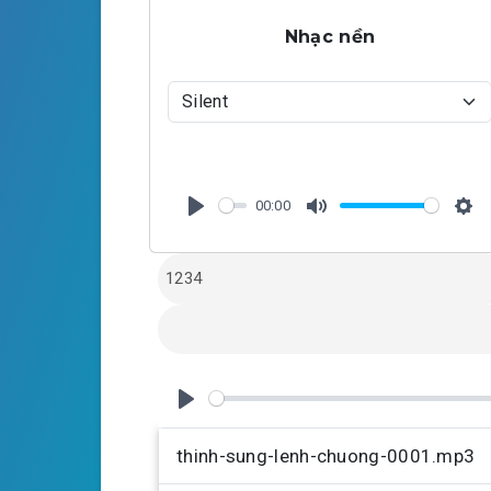
Nhạc nền
00:00
P
M
S
l
u
e
a
t
t
y
e
t
i
n
g
P
s
l
thinh-sung-lenh-chuong-0001.mp3
a