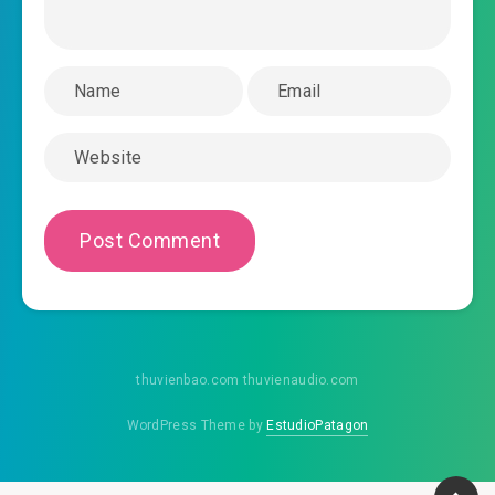
thuvienbao.com thuvienaudio.com
WordPress Theme by
EstudioPatagon