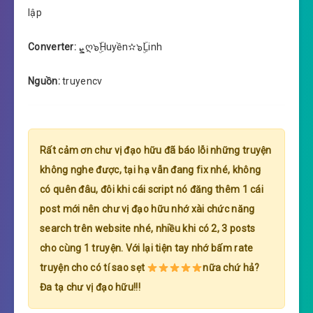
lập
Converter:
ܨღ๖ۣۜHuyền✫๖ۣۜLinh
Nguồn:
truyencv
Rất cảm ơn chư vị đạo hữu đã báo lỗi những truyện
không nghe được, tại hạ vẫn đang fix nhé, không
có quên đâu, đôi khi cái script nó đăng thêm 1 cái
post mới nên chư vị đạo hữu nhớ xài chức năng
search trên website nhé, nhiều khi có 2, 3 posts
cho cùng 1 truyện. Với lại tiện tay nhớ bấm rate
truyện cho có tí sao sẹt
nữa chứ hả?
Đa tạ chư vị đạo hữu!!!